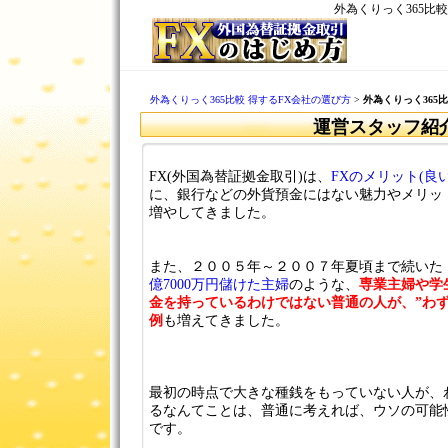
外為くりっく365比
外為くりっく365比較 得するFX会社の選び方
>
外為くりっく365
運営スタッフ紹
FX(外国為替証拠金取引)は、
FXのメリット(良い
に、銀行などの外貨預金にはない魅力やメリッ
増やしてきました。
また、２００５年～２００７年夏頃まで続いた
億7000万円儲けた主婦
のような、
専業主婦や学
金を持っているわけではない普通の人が、”わず
例
も増えてきました。
最初の時点で大きな種銭をもっていない人が、
るなんてことは、普通に考えれば、ウソの可能
です。