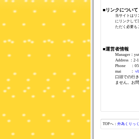
■リンクについて
当サイトはリ
にリンクして
ただく必要も
■運営者情報
Manager：yut
Address ：2-10
Phone ：052
mai ：
v
口頭での行
ません。お
TOPへ：
外為くりっく