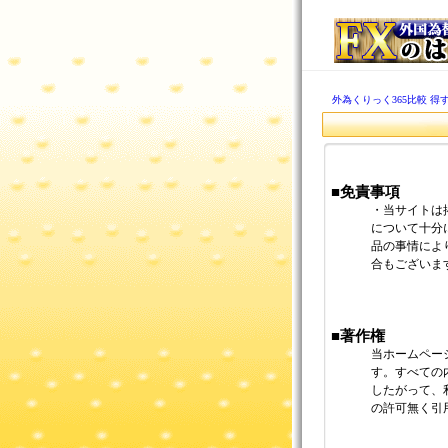
外為くりっく365比較 得
■免責事項
・当サイトは
について十分
品の事情によ
合もございま
■著作権
当ホームペー
す。すべての
したがって、
の許可無く引