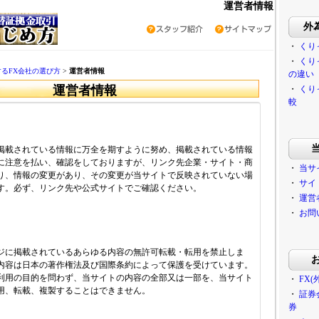
運営者情報
外
・
くり
・
くり
するFX会社の選び方
>
運営者情報
の違い
運営者情報
・
くり
較
掲載されている情報に万全を期すように努め、掲載されている情報
に注意を払い、確認をしておりますが、リンク先企業・サイト・商
・
当サ
り、情報の変更があり、その変更が当サイトで反映されていない場
・
サイ
す。必ず、リンク先や公式サイトでご確認ください。
・
運営
・
お問
ジに掲載されているあらゆる内容の無許可転載・転用を禁止しま
内容は日本の著作権法及び国際条約によって保護を受けています。
利用の目的を問わず、当サイトの内容の全部又は一部を、当サイト
・
FX
用、転載、複製することはできません。
・
証券
券