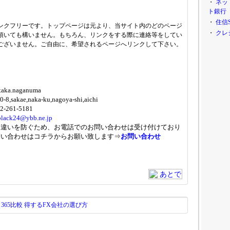
・
ネッ
ト銀行
・
住信
ンクフリーです。トップページは元より、当サイト内のどのページ
・
クレ
頂いても構いません。もちろん、リンクをする際に連絡等をしてい
ございません。ご自由に、希望されるページへリンクして下さい。
aka.naganuma
-8,sakae,naka-ku,nagoya-shi,aichi
-261-5181
black24@ybb.ne.jp
き違いを防ぐため、お電話でのお問い合わせは受け付けており
問い合わせはコチラからお願い致します⇒
お問い合わせ
365比較 得するFX会社の選び方