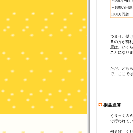
～900万円以
～1800万円
1800万円超
つまり、儲
５の方が有
度は、いく
ことになり
ただ、どちら
で、ここで
損益通算
くりっく３
で行われて
例えば、く