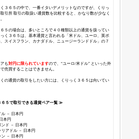
っく３６５の中で、一番イタいデメリットなのですが、くりっ
取引所 取引の取扱い通貨数を比較すると、かなり数が少なく
す。
３６５の場合は、多いところで４０種類以上の通貨を扱ってい
りっく３６５は、基本通貨と言われる「米ドル、ユーロ、英ポ
ル、スイスフラン、カナダドル、ニュージーランドドル」の７
ペアも
対円に限られています
ので、“ユーロ/米ドル” といった外
アで売買することはできません。
多くの通貨の取引をしたい方には、くりっく３６５は向いてい
３６５で取引できる通貨ペア一覧 ≫
ル － 日本円
 日本円
ンド － 日本円
ラリアドル － 日本円
ン － 日本円