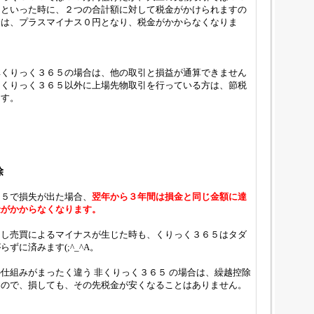
…といった時に、２つの合計額に対して税金がかけられますの
合は、プラスマイナス０円となり、税金がかからなくなりま
非くりっく３６５の場合は、他の取引と損益が通算できません
、くりっく３６５以外に上場先物取引を行っている方は、節税
ます。
除
６５で損失が出た場合、
翌年から３年間は損金と同じ金額に達
金がかからなくなります。
もし売買によるマイナスが生じた時も、くりっく３６５はタダ
ずに済みます(;^_^A。
仕組みがまったく違う 非くりっく３６５ の場合は、繰越控除
んので、損しても、その先税金が安くなることはありません。