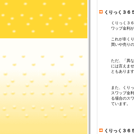
くりっく３６
くりっく３６
ワップ金利
これが非くり
買いや売り
ただ、「異
には言えま
ともありま
また、くり
スワップ金
る場合のス
ています。
くりっく３６