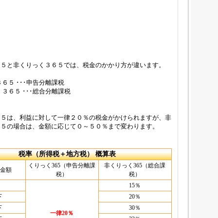
６５と非くりっく３６５では、税金のかかり方が違います。
６５ ･･･申告分離課税
く３６５ ･･･総合分離課税
６５は、利益に対して一律２０％の税金がかけられますが、非
６５の場合は、金額に応じて０～５０％まで変わります。
税率（所得税＋地方税） 概算表
くりっく365（申告分離課
非くりっく365（総合課
金額
税）
税）
15％
下
20％
下
30％
一律20％