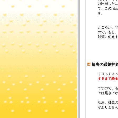
万円損した
で、この場
す。
ところが、
ので、もし
対策に使え
損失の繰越控
くりっく３
するまで税
ですので、
では起き上がら
なお、税金の
がありませ