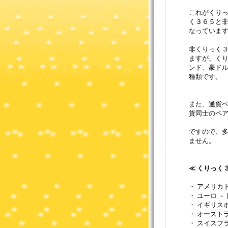
これがくり
く３６５と非
なっていま
非くりっく
ますが、く
ンド、豪ド
種類です。
また、通貨
貨同士のペ
ですので、
ません。
≪ くりっく
・ アメリカド
・ ユーロ －
・ イギリスポ
・ オースト
・ スイスフラ