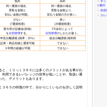
低め
高め
・
ネッ
ト銀行
同一通貨の場合、
同一通貨の場合、
受取る金額と
受取る金額より、
・
住信
支払い金額が同額。
支払う金額の方が多い。
・
クレ
少ない
多い
(7通貨程度)
(20通貨程度)
取引所が証拠金(担保)
FX会社によって
を
分別管理
する。
分別管理
のしかたが違う。
申告分離課税
(税率：20％)
総合分離課税 雑所得
証券・商品先物と通算可能
できない
３年間の繰越が可能
できない
ると、くりっく３６５には多くのメリットがある事がわ
、利用できるレバレッジの倍率が低いことや、取扱い通
った、デメリットもあります。
く３６５の特徴の中で、分かりにくいものを詳しく説明