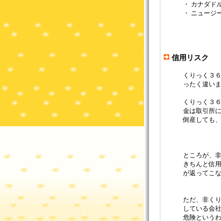
・ カナダドル
・ ニュージ
信用リスク
くりっく３
ったく違い
くりっく３６
金は取引所に
倒産しても
ところが、非
きちんと信
が返ってこ
ただ、非く
している会社
危険というわ