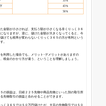
下
33％
以下
43％
50％
けた金額が小さければ、支払う額が小さくなる非くりっく３６
利になりますが、逆に、儲けた金額が大きくなってくると、今
ら儲けても税率が変わらないくりっく３６５の方が有利という
ます。
を利用した場合でも、メリット･デメリットがありますの
は、税金のかかり方が違う、ということを理解しましょう。
６５の損益は、日経２２５先物や商品先物といった別の取引所
いる先物取引の損益と合わせることができます。
りっく３６５では５０万円儲けたが、大豆の先物取引では５０