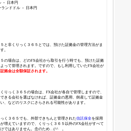
 － 日本円
ーランドドル － 日本円
６５と非くりっく３６５とでは、預けた証拠金の管理方法がま
ます。
５の場合は、どのFX会社から取引を行う時でも、預けた証拠
よって管理されます。ですので、もし利用していたFX会社が
、
証拠金は全額保証されます。
くりっく３６５の場合は、FX会社が各自で管理しますので、
用できる会社を選ばなければ、証拠金の悪用、倒産して証拠金
ない、などのリスクにさらされる可能性があります。
りっく３６５でも、外部できちんと管理された
信託保全
を採用
が増えていますので、くりっく３６５以外のFX会社がすべて
けではありません。念のため…(^^ゞ。