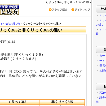
くりっく365
と非くりっく365の違い
外
・
くり
・
くり
するFX会社の選び方
>
くりっく365と非くりっく365の違い
の違い
りっく365と非くりっく365の違い
・
くり
較
金取引)には、
拠金取引(非くりっく３６５)
・
当サ
金取引(くりっく３６５)
・
サイ
・
運営
・
お問
すが、同じFXと言っても、その仕組みや特徴は違います
では、具体的にどんな違いがあるのかを確認していきま
・
FX
・
証券
くりっく365
非くりっく365
券